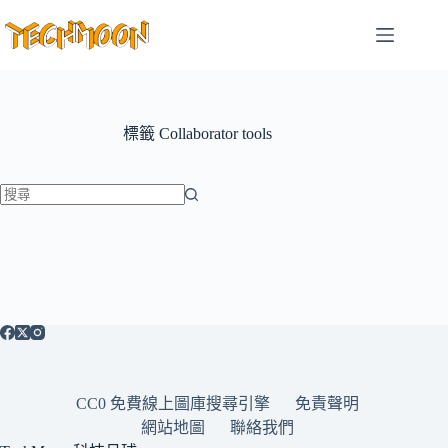
跳
至
主
要
內
容
標籤
Collaborator tools
找
不
到
符
合
條
件
的
CC0 免費線上圖庫搜尋引擎
免責聲明
結
網站地圖
聯絡我們
果