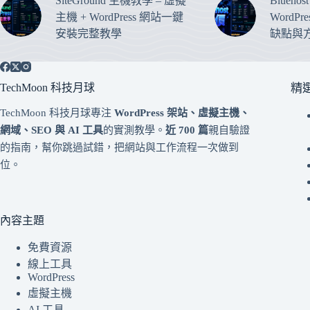
SiteGround 主機教學 – 虛擬
Blueho
主機 + WordPress 網站一鍵
WordP
安裝完整教學
缺點與
TechMoon 科技月球
精
TechMoon 科技月球專注
WordPress 架站、虛擬主機、
網域、SEO 與 AI 工具
的實測教學。
近 700 篇
親自驗證
的指南，幫你跳過試錯，把網站與工作流程一次做到
位。
內容主題
免費資源
線上工具
WordPress
虛擬主機
AI 工具