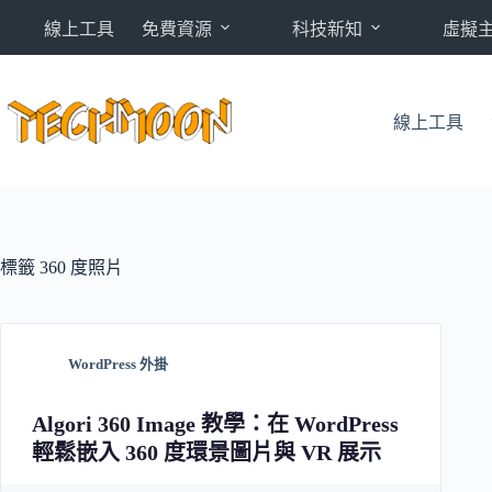
跳
線上工具
免費資源
科技新知
虛擬
至
主
要
內
線上工具
容
標籤
360 度照片
WordPress 外掛
Algori 360 Image 教學：在 WordPress
輕鬆嵌入 360 度環景圖片與 VR 展示