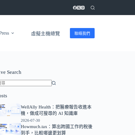
ress
聯絡我們
虛擬主機總覽
ive Search
找
osts
不
到
WellAlly Health：把醫療報告收進本
符
機，做成可搜尋的 AI 知識庫
合
2026-07-30
條
Howmuch.tax：算出跨國工作的稅後
到手，比較哪邊更划算
件