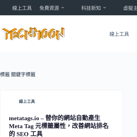
跳
線上工具
免費資源
科技新知
虛擬
至
主
要
內
線上工具
容
標籤
關鍵字標籤
線上工具
metatags.io – 替你的網站自動產生
Meta Tag 元標籤屬性，改善網站排名
的 SEO 工具