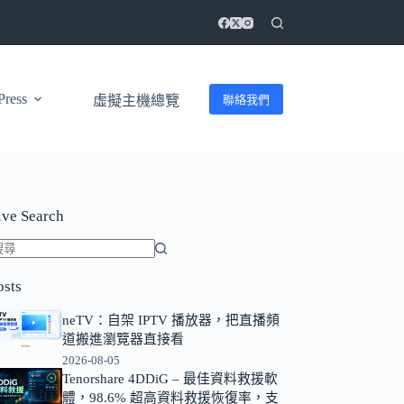
ress
聯絡我們
虛擬主機總覽
ive Search
找
osts
不
到
neTV：自架 IPTV 播放器，把直播頻
符
道搬進瀏覽器直接看
合
2026-08-05
條
Tenorshare 4DDiG – 最佳資料救援軟
體，98.6% 超高資料救援恢復率，支
件