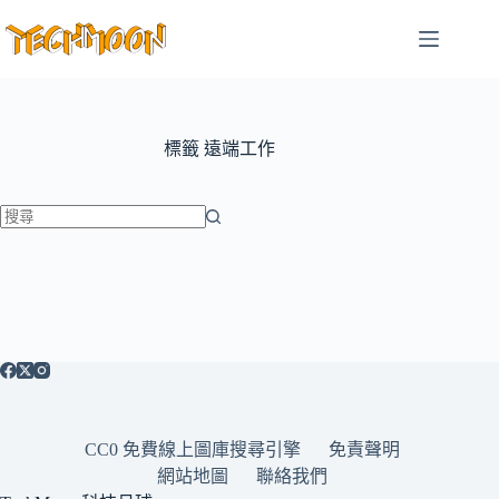
跳
至
主
要
內
容
標籤
遠端工作
找
不
到
符
合
條
件
的
CC0 免費線上圖庫搜尋引擎
免責聲明
結
網站地圖
聯絡我們
果