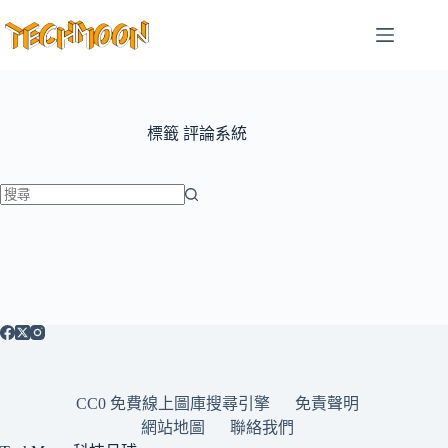
跳
至
主
要
內
容
標籤
評論系統
找
不
到
符
合
條
件
的
CC0 免費線上圖庫搜尋引擎
免責聲明
結
網站地圖
聯絡我們
果