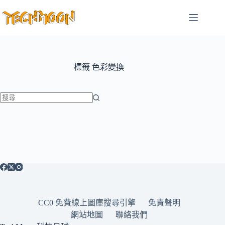
跳
至
主
要
內
容
標籤
色彩變換
找
不
到
符
合
條
件
的
CC0 免費線上圖庫搜尋引擎
免責聲明
結
網站地圖
聯絡我們
果