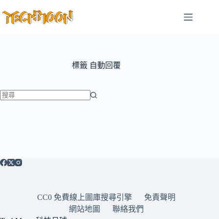
跳
至
主
要
內
容
標籤
自動回覆
找
不
到
符
合
條
件
的
CC0 免費線上圖庫搜尋引擎
免責聲明
結
網站地圖
聯絡我們
果