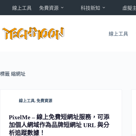
跳
線上工具
免費資源
科技新知
虛擬
至
主
要
內
線上工具
容
標籤
縮網址
線上工具
,
免費資源
PixelMe – 線上免費短網址服務，可添
加個人網域作為品牌短網址 URL 與分
析追蹤數據！