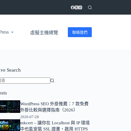
ress
聯絡我們
虛擬主機總覽
ive Search
找
osts
不
到
WordPress SEO 外掛推薦：7 款免費
符
外掛比較與選擇指南（2026）
合
2026-07-28
條
mkcert – 讓你在 Localhost 與 IP 環境
中也能安裝 SSL 證書，啟用 HTTPS
件