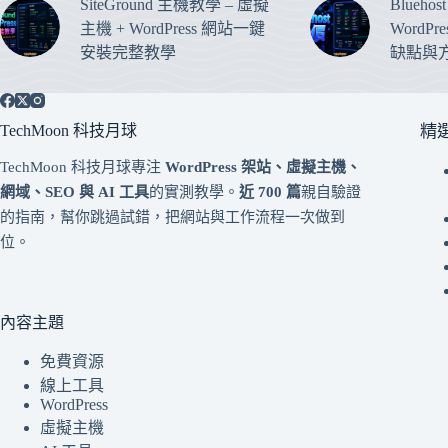
SiteGround 主機教學 – 虛擬
Blueho
主機 + WordPress 網站一鍵
WordP
安裝完整教學
缺點與
TechMoon 科技月球
精
TechMoon 科技月球專注
WordPress 架站、虛擬主機、
網域、SEO 與 AI 工具
的實測教學。
近 700 篇
親自驗證
的指南，幫你跳過試錯，把網站與工作流程一次做到
位。
內容主題
免費資源
線上工具
WordPress
虛擬主機