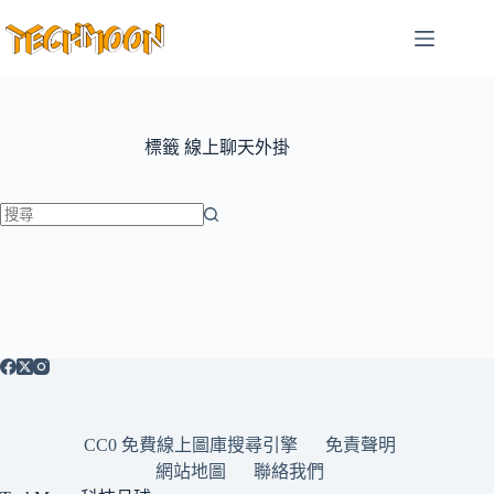
跳
至
主
要
內
容
標籤
線上聊天外掛
找
不
到
符
合
條
件
的
CC0 免費線上圖庫搜尋引擎
免責聲明
結
網站地圖
聯絡我們
果