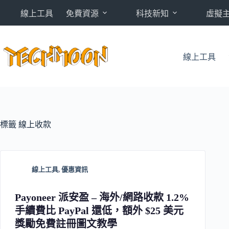
跳
線上工具
免費資源
科技新知
虛擬
至
主
要
內
線上工具
容
標籤
線上收款
線上工具
,
優惠資訊
Payoneer 派安盈 – 海外/網路收款 1.2%
手續費比 PayPal 還低，額外 $25 美元
獎勵免費註冊圖文教學