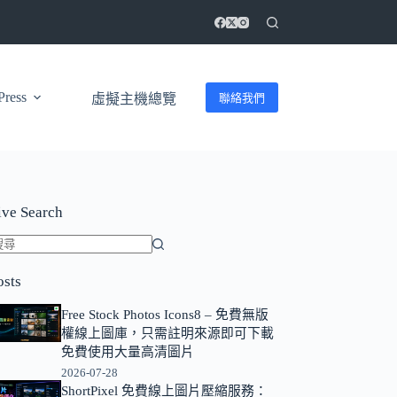
ress
聯絡我們
虛擬主機總覽
ive Search
找
osts
不
到
Free Stock Photos Icons8 – 免費無版
符
權線上圖庫，只需註明來源即可下載
合
免費使用大量高清圖片
條
2026-07-28
ShortPixel 免費線上圖片壓縮服務：
件