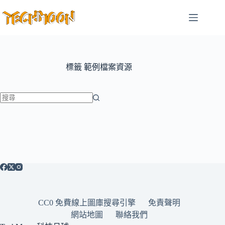
跳
至
主
要
內
容
標籤
範例檔案資源
找
不
到
符
合
條
件
的
CC0 免費線上圖庫搜尋引擎
免責聲明
結
網站地圖
聯絡我們
果