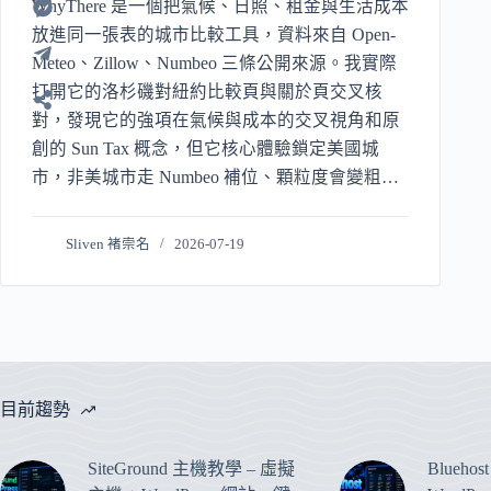
WhyThere 是一個把氣候、日照、租金與生活成本
放進同一張表的城市比較工具，資料來自 Open-
Meteo、Zillow、Numbeo 三條公開來源。我實際
打開它的洛杉磯對紐約比較頁與關於頁交叉核
對，發現它的強項在氣候與成本的交叉視角和原
創的 Sun Tax 概念，但它核心體驗鎖定美國城
市，非美城市走 Numbeo 補位、顆粒度會變粗。
這篇把誰適合用、誰會白跑一趟，以及背後的廣
告追蹤與資料來源一次講清楚。
Sliven 褚崇名
2026-07-19
目前趨勢
SiteGround 主機教學 – 虛擬
Blueho