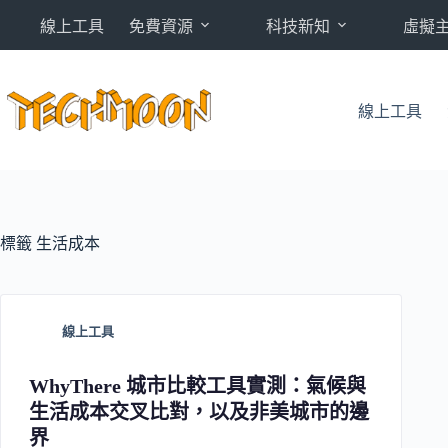
跳
線上工具
免費資源
科技新知
虛擬
至
主
要
內
線上工具
容
標籤
生活成本
線上工具
WhyThere 城市比較工具實測：氣候與
生活成本交叉比對，以及非美城市的邊
界