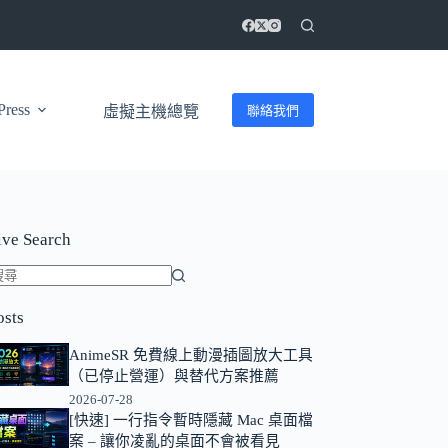
ress
聯絡我們
虛擬主機總覽
ive Search
找
osts
不
到
AnimeSR 免費線上動漫插圖放大工具
符
（已停止營運）與替代方案推薦
合
2026-07-28
條
[快速] 一行指令暫時隱藏 Mac 桌面檔
案 – 讓你凌亂的桌面不會被看見
件