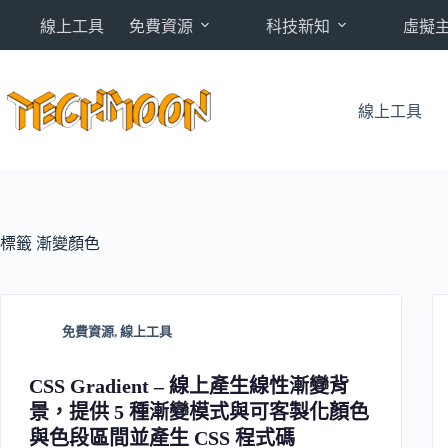
跳
線上工具
免費資源
科技新知
虛擬
至
主
要
內
線上工具
容
標籤
漸變顏色
免費資源
,
線上工具
CSS Gradient – 線上產生線性漸變背
景，提供 5 種漸變模式與可客製化顏色
與色段區間並產生 CSS 程式碼