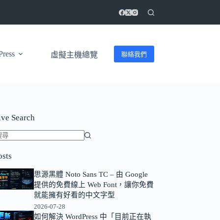
ress
聯絡我們
虛擬主機總覽
ive Search
找
osts
不
到
思源黑體 Noto Sans TC – 由 Google
符
提供的免費線上 Web Font，讓你免費
合
就能擁有好看的中文字型
條
2026-07-28
如何解決 WordPress 中「目前正在執
件