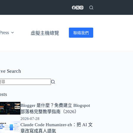
ress
聯絡我們
虛擬主機總覽
ive Search
找
osts
不
到
Blogger 是什麼？免費建立 Blogspot
符
部落格完整教學指南（2026）
合
2026-07-28
條
Claude Code Humanizer-zh：把 AI 文
章改寫成真人語氣
件