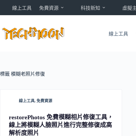
跳
線上工具
免費資源
科技新知
虛擬
至
主
要
內
線上工具
容
標籤
模糊老照片修復
線上工具
,
免費資源
restorePhotos 免費模糊相片修復工具，
線上將模糊人臉照片進行完整修復成高
解析度照片