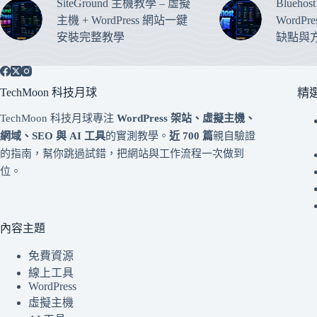
SiteGround 主機教學 – 虛擬
Blueho
主機 + WordPress 網站一鍵
WordP
安裝完整教學
缺點與
TechMoon 科技月球
精
TechMoon 科技月球專注
WordPress 架站、虛擬主機、
網域、SEO 與 AI 工具
的實測教學。
近 700 篇
親自驗證
的指南，幫你跳過試錯，把網站與工作流程一次做到
位。
內容主題
免費資源
線上工具
WordPress
虛擬主機