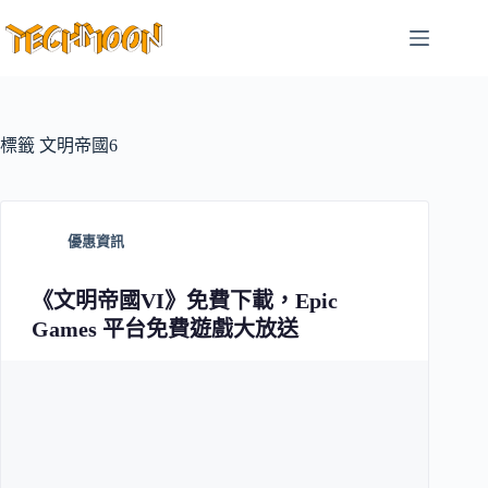
跳
至
主
要
內
容
標籤
文明帝國6
優惠資訊
《文明帝國VI》免費下載，Epic
Games 平台免費遊戲大放送