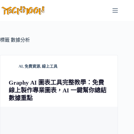
跳
至
主
要
內
容
標籤
數據分析
AI
,
免費資源
,
線上工具
Graphy AI 圖表工具完整教學：免費
線上製作專業圖表，AI 一鍵幫你總結
數據重點