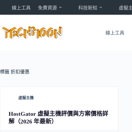
跳
線上工具
免費資源
科技新知
虛擬
至
主
要
內
線上工具
容
標籤
折扣優惠
虛擬主機
HostGator 虛擬主機評價與方案價格詳
解（2026 年最新）