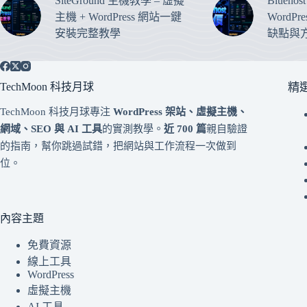
SiteGround 主機教學 – 虛擬
Blueho
主機 + WordPress 網站一鍵
WordP
安裝完整教學
缺點與
TechMoon 科技月球
精
TechMoon 科技月球專注
WordPress 架站、虛擬主機、
網域、SEO 與 AI 工具
的實測教學。
近 700 篇
親自驗證
的指南，幫你跳過試錯，把網站與工作流程一次做到
位。
內容主題
免費資源
線上工具
WordPress
虛擬主機
AI 工具