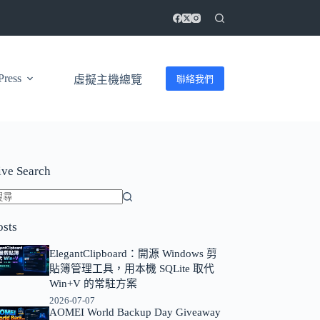
ress
聯絡我們
虛擬主機總覽
ive Search
找
osts
不
到
ElegantClipboard：開源 Windows 剪
符
貼簿管理工具，用本機 SQLite 取代
合
Win+V 的常駐方案
條
2026-07-07
AOMEI World Backup Day Giveaway
件