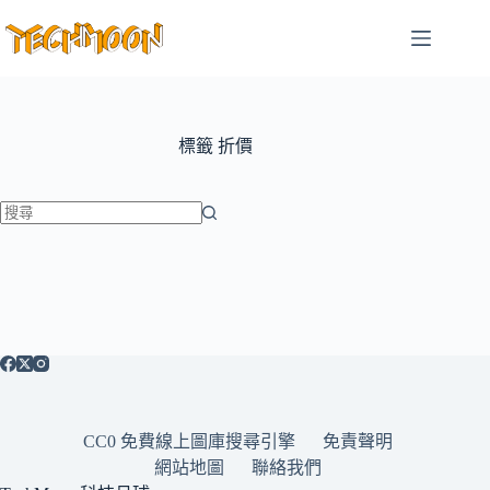
跳
至
主
要
內
容
標籤
折價
找
不
到
符
合
條
件
的
CC0 免費線上圖庫搜尋引擎
免責聲明
結
網站地圖
聯絡我們
果