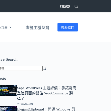
ress
聯絡我們
虛擬主機總覽
ive Search
找
osts
不
到
Sapa WordPress 主題評價：手錶電商
符
登陸頁面的最佳 WooCommerce 選
合
擇？
條
2026-07-29
ElegantClipboard：開源 Windows 剪
件