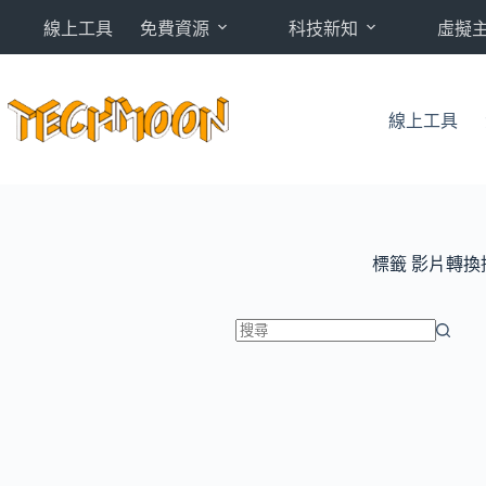
跳
線上工具
免費資源
科技新知
虛擬
至
主
要
內
線上工具
容
標籤
影片轉換
找
不
到
符
合
條