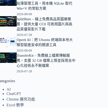
貼簿管理工具，用本機 SQLite 取代
的
Win+V 的常駐方案
結
2026-08-09
果
SplitShire – 線上免費高品質圖庫推
薦，提供大量 CC0 可商用圖片與高
品質優質影片下載
2026-07-28
Operit AI：把 Ubuntu 終端與本地大
模型裝進安卓的開源工具
2026-08-09
TransferKit – 免費線上檔案傳輸服
務，支援 32 GB 檔案上限並採用去中
心化技術永不刪檔案
2026-07-28
ategories
AI
ChatGPT
Chrome 擴充功能
Excel 教學