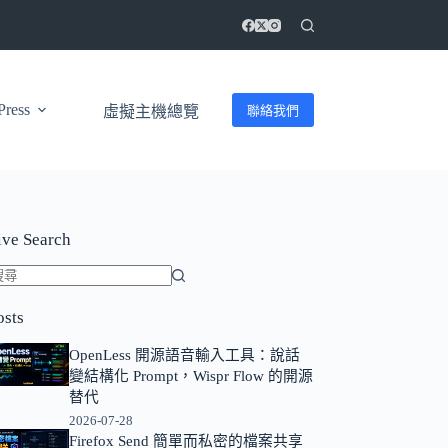
ress
聯絡我們
虛擬主機總覽
ive Search
找
osts
不
到
OpenLess 開源語音輸入工具：說話
符
變結構化 Prompt，Wispr Flow 的開源
合
替代
條
2026-07-28
Firefox Send 簡單而私密的檔案共享
件