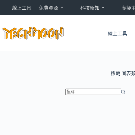
跳
線上工具
免費資源
科技新知
虛擬
至
主
要
內
線上工具
容
標籤
圖表
找
不
到
符
合
條