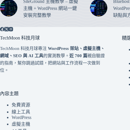
SiteGround 主機教學 – 虛擬
Blueho
主機 + WordPress 網站一鍵
WordP
安裝完整教學
缺點與
TechMoon 科技月球
精
TechMoon 科技月球專注
WordPress 架站、虛擬主機、
網域、SEO 與 AI 工具
的實測教學。
近 700 篇
親自驗證
的指南，幫你跳過試錯，把網站與工作流程一次做到
位。
內容主題
免費資源
線上工具
WordPress
虛擬主機