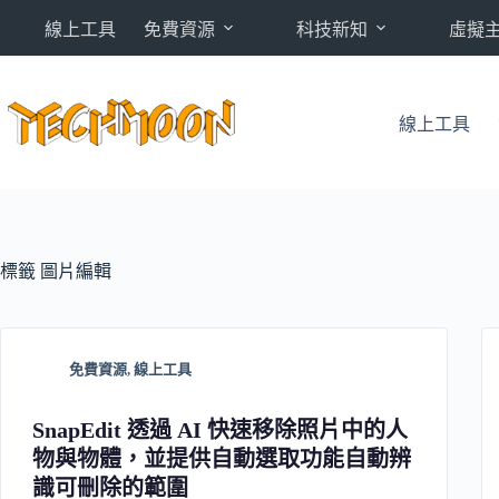
跳
線上工具
免費資源
科技新知
虛擬
至
主
要
內
線上工具
容
標籤
圖片編輯
免費資源
,
線上工具
SnapEdit 透過 AI 快速移除照片中的人
物與物體，並提供自動選取功能自動辨
識可刪除的範圍