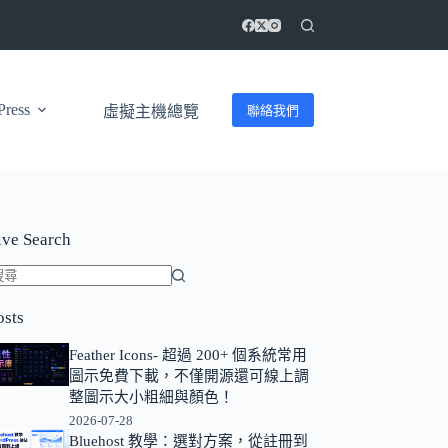
ress
聯絡我們
虛擬主機總覽
ive Search
找
osts
不
到
Feather Icons- 超過 200+ 個系統常用
符
圖示免費下載，不僅開源還可線上調
合
整圖示大小粗細與顏色！
條
2026-07-28
Bluehost 教學：選對方案，從註冊到
件