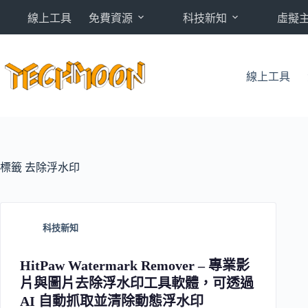
跳
線上工具
免費資源
科技新知
虛擬
至
主
要
內
線上工具
容
標籤
去除浮水印
科技新知
HitPaw Watermark Remover – 專業影
片與圖片去除浮水印工具軟體，可透過
AI 自動抓取並清除動態浮水印