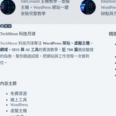
SiteGround 主機教學 – 虛擬
Blueho
主機 + WordPress 網站一鍵
WordP
安裝完整教學
缺點與
TechMoon 科技月球
精
TechMoon 科技月球專注
WordPress 架站、虛擬主機、
網域、SEO 與 AI 工具
的實測教學。
近 700 篇
親自驗證
的指南，幫你跳過試錯，把網站與工作流程一次做到
位。
內容主題
免費資源
線上工具
WordPress
虛擬主機