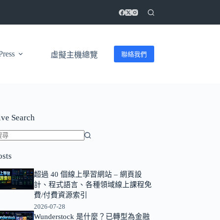
ress
聯絡我們
虛擬主機總覽
ive Search
找
osts
不
到
超過 40 個線上學習網站 – 網頁設
符
計、程式語言、各種領域線上課程免
合
費/付費資源索引
條
2026-07-28
Wunderstock 是什麼？已轉型為金融
件