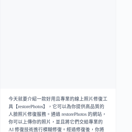
今天就要介紹一款好用且專業的線上照片修復工
具【restorePhotos】，它可以為你提供高品質的
人臉照片修復服務。通過 restorePhotos 的網站，
你可以上傳你的照片，並且將它們交給專業的
AI 修復技術進行模糊修復。經過修復後，你將