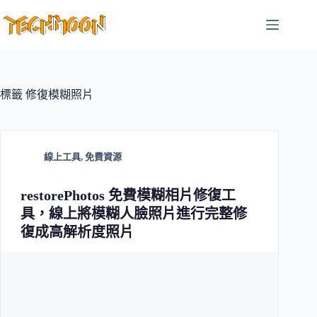
跳
至
主
要
內
容
標籤
修復模糊照片
線上工具
,
免費資源
restorePhotos 免費模糊相片修復工
具，線上將模糊人臉照片進行完整修
復成高解析度照片