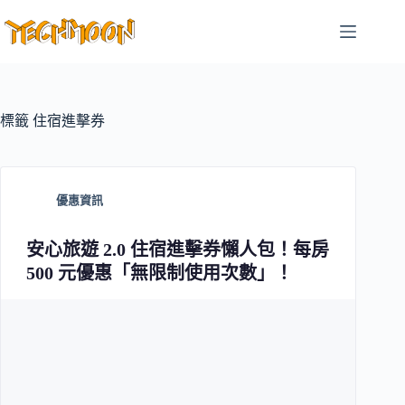
跳
至
主
要
內
容
標籤
住宿進擊券
優惠資訊
安心旅遊 2.0 住宿進擊券懶人包！每房
500 元優惠「無限制使用次數」！