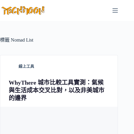
跳
至
主
要
內
容
標籤
Nomad List
線上工具
WhyThere 城市比較工具實測：氣候
與生活成本交叉比對，以及非美城市
的邊界