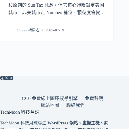
和原創的 Sun Tax 概念，但它核心體驗鎖定美國
城市，非美城市走 Numbeo 補位、顆粒度會變
粗。這篇把誰適合用、誰會白跑一趟，以及背後
的廣告追蹤與資料來源一次講清楚。
Sliven 褚崇名
2026-07-19
CC0 免費線上圖庫搜尋引擎
免責聲明
網站地圖
聯絡我們
TechMoon 科技月球
TechMoon 科技月球專注
WordPress 架站、虛擬主機、網