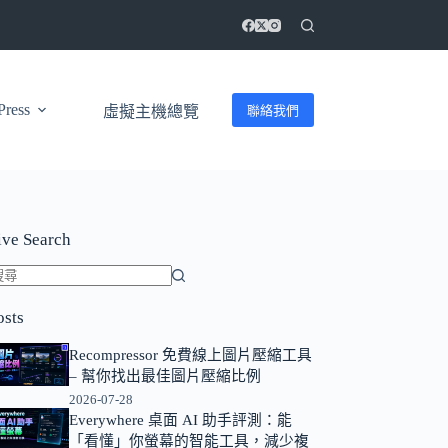
ress
聯絡我們
虛擬主機總覽
ive Search
找
osts
不
到
Recompressor 免費線上圖片壓縮工具
符
– 幫你找出最佳圖片壓縮比例
合
2026-07-28
條
Everywhere 桌面 AI 助手評測：能
「看懂」你螢幕的智能工具，減少複
件