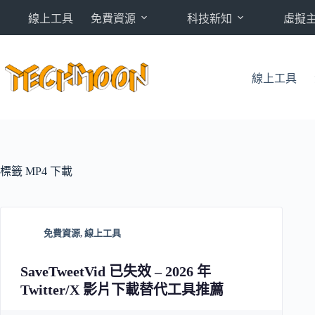
跳
線上工具
免費資源
科技新知
虛擬
至
主
要
內
線上工具
容
標籤
MP4 下載
免費資源
,
線上工具
SaveTweetVid 已失效 – 2026 年
Twitter/X 影片下載替代工具推薦