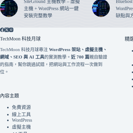
SiteGround 主機教學 – 虛擬
Blueho
主機 + WordPress 網站一鍵
WordP
安裝完整教學
缺點與
TechMoon 科技月球
精
TechMoon 科技月球專注
WordPress 架站、虛擬主機、
網域、SEO 與 AI 工具
的實測教學。
近 700 篇
親自驗證
的指南，幫你跳過試錯，把網站與工作流程一次做到
位。
內容主題
免費資源
線上工具
WordPress
虛擬主機