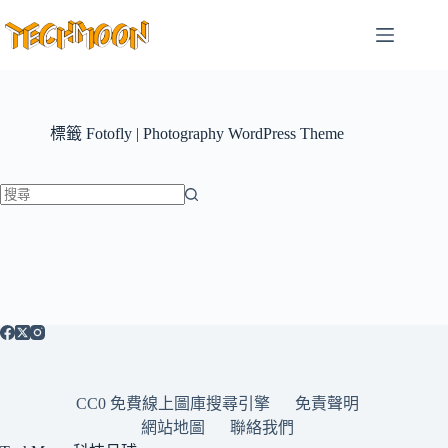
跳
至
主
要
內
容
標籤
Fotofly | Photography WordPress Theme
找
不
到
符
合
條
件
的
CC0 免費線上圖庫搜尋引擎
免責聲明
結
網站地圖
聯絡我們
果