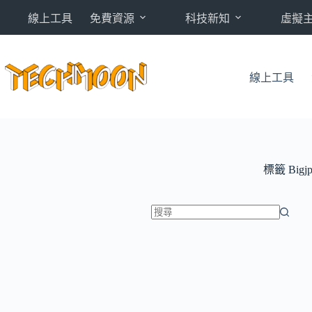
跳
線上工具
免費資源
科技新知
虛擬
至
主
要
內
線上工具
容
標籤
Bigj
找
不
到
符
合
條