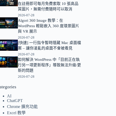
在註冊即可每月免費索取 10 張高品
的
質圖片，無需付費隨時可以取消
結
2026-07-28
果
Algori 360 Image 教學：在
WordPress 輕鬆嵌入 360 度環景圖片
與 VR 展示
2026-07-28
[快速] 一行指令暫時隱藏 Mac 桌面檔
案 – 讓你凌亂的桌面不會被看見
2026-07-28
如何解決 WordPress 中「目前正在執
行另一項更新程序」導致無法升級/更
新的問題
2026-07-28
ategories
AI
ChatGPT
Chrome 擴充功能
Excel 教學