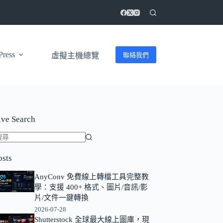
ress
聯絡我們
虛擬主機總覽
ive Search
找
osts
不
到
AnyConv 免費線上轉檔工具完整教
符
學：支援 400+ 格式、圖片/音訊/影
合
片/文件一鍵轉換
條
2026-07-28
Shutterstock 全球最大線上圖庫，現
件