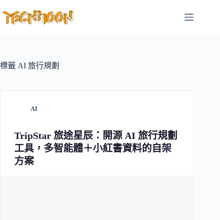
跳
至
主
要
內
容
標籤
AI 旅行規劃
AI
TripStar 旅途星辰：開源 AI 旅行規劃
工具，多智能體＋小紅書資料的自架
方案