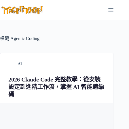
跳
至
主
要
內
容
標籤
Agentic Coding
AI
2026 Claude Code 完整教學：從安裝
設定到進階工作流，掌握 AI 智能體編
碼