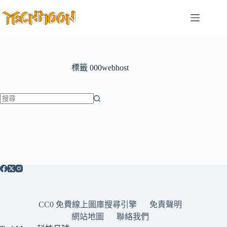
跳
至
主
要
內
容
標籤
000webhost
找
不
到
符
合
條
件
的
CC0 免費線上圖庫搜尋引擎
免責聲明
結
網站地圖
聯絡我們
果