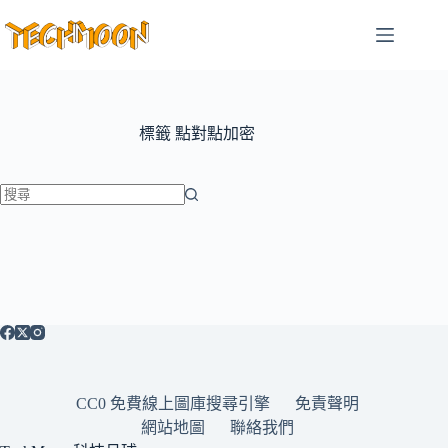
跳
至
主
要
內
容
標籤
點對點加密
找
不
到
符
合
條
件
的
CC0 免費線上圖庫搜尋引擎
免責聲明
結
網站地圖
聯絡我們
果