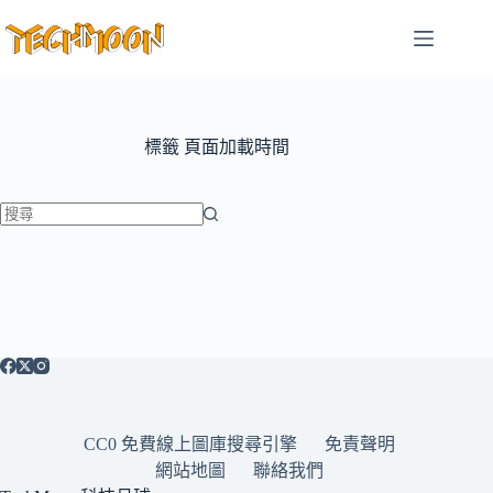
跳
至
主
要
內
容
標籤
頁面加載時間
找
不
到
符
合
條
件
的
CC0 免費線上圖庫搜尋引擎
免責聲明
結
網站地圖
聯絡我們
果