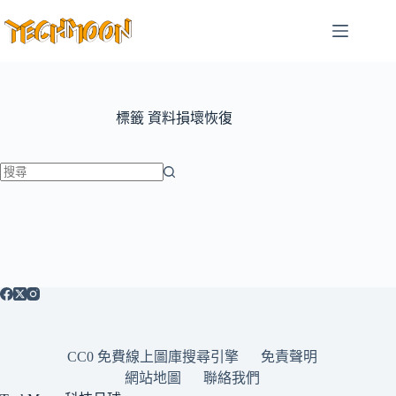
跳
至
主
要
內
容
標籤
資料損壞恢復
找
不
到
符
合
條
件
的
CC0 免費線上圖庫搜尋引擎
免責聲明
結
網站地圖
聯絡我們
果