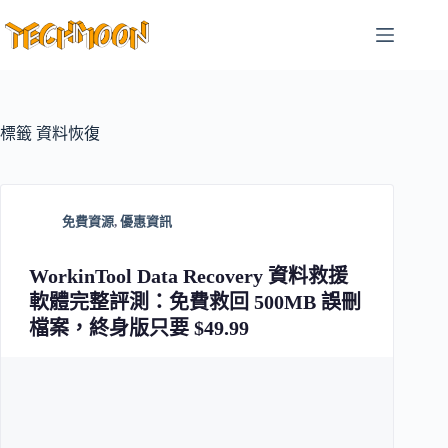
跳
至
主
要
內
容
標籤
資料恢復
免費資源
,
優惠資訊
WorkinTool Data Recovery 資料救援
軟體完整評測：免費救回 500MB 誤刪
檔案，終身版只要 $49.99