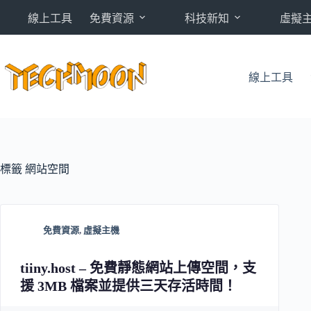
跳
線上工具
免費資源
科技新知
虛擬
至
主
要
內
線上工具
容
標籤
網站空間
免費資源
,
虛擬主機
tiiny.host – 免費靜態網站上傳空間，支
援 3MB 檔案並提供三天存活時間！