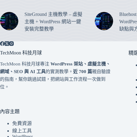
SiteGround 主機教學 – 虛擬
Blueho
主機 + WordPress 網站一鍵
WordP
安裝完整教學
缺點與
TechMoon 科技月球
精
TechMoon 科技月球專注
WordPress 架站、虛擬主機、
網域、SEO 與 AI 工具
的實測教學。
近 700 篇
親自驗證
的指南，幫你跳過試錯，把網站與工作流程一次做到
位。
內容主題
免費資源
線上工具
WordPress