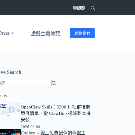
ress
聯絡我們
虛擬主機總覽
ive Search
找
osts
不
到
OpenClaw Skills：5300＋ 社群技能
符
策展清單，從 ClawHub 過濾到本機
合
安裝
條
2026-08-04
Coolors – 線上免費配色調色盤工
件