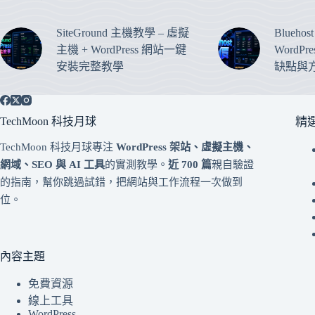
SiteGround 主機教學 – 虛擬
Blueho
主機 + WordPress 網站一鍵
WordP
安裝完整教學
缺點與
TechMoon 科技月球
精
TechMoon 科技月球專注
WordPress 架站、虛擬主機、
網域、SEO 與 AI 工具
的實測教學。
近 700 篇
親自驗證
的指南，幫你跳過試錯，把網站與工作流程一次做到
位。
內容主題
免費資源
線上工具
WordPress