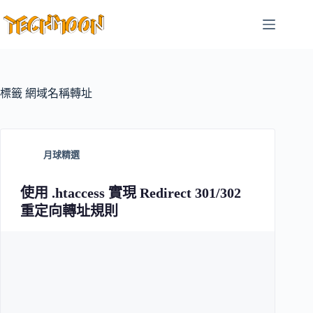
跳
至
主
要
內
容
標籤
網域名稱轉址
月球精選
使用 .htaccess 實現 Redirect 301/302
重定向轉址規則