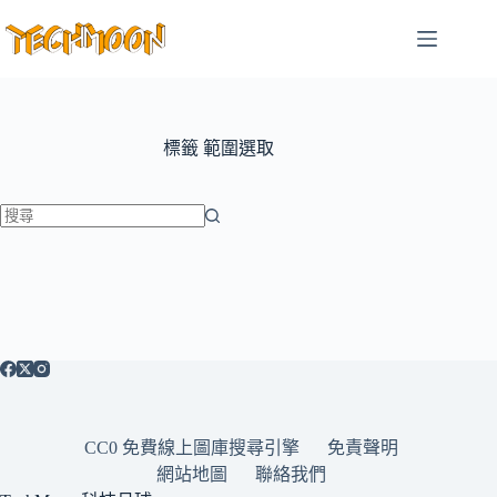
跳
至
主
要
內
容
標籤
範圍選取
找
不
到
符
合
條
件
的
CC0 免費線上圖庫搜尋引擎
免責聲明
結
網站地圖
聯絡我們
果