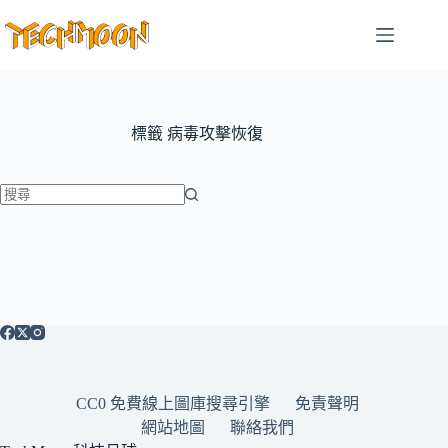
跳
至
主
要
內
容
標籤
病毒攻擊恢復
找
不
到
符
合
條
件
的
CC0 免費線上圖庫搜尋引擎
免責聲明
結
網站地圖
聯絡我們
果