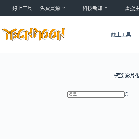
跳
線上工具
免費資源
科技新知
虛擬
至
主
要
內
線上工具
容
標籤
影片
找
不
到
符
合
條