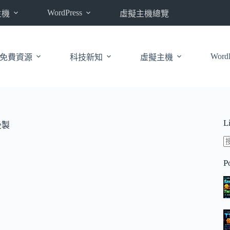
WordPress
主機
虛擬主機總覽
WordP
免費資源
科技新知
虛擬主機
L
後製
P