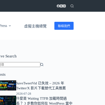
ress
聯絡我們
虛擬主機總覽
ive Search
找
osts
不
到
SaveTweetVid 已失效 – 2026 年
符
Twitter/X 影片下載替代工具推薦
合
2026-07-28
條
什麼是 Waiting TTFB 加載時間過
長？ 3 步教你如何在 WordPress 當中
件