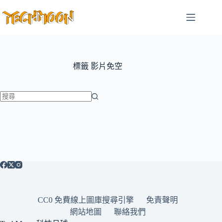
跳
至
主
要
內
容
標籤
影片免空
找
不
到
符
合
條
件
的
CC0 免費線上圖庫搜尋引擎
免責聲明
結
網站地圖
聯絡我們
果