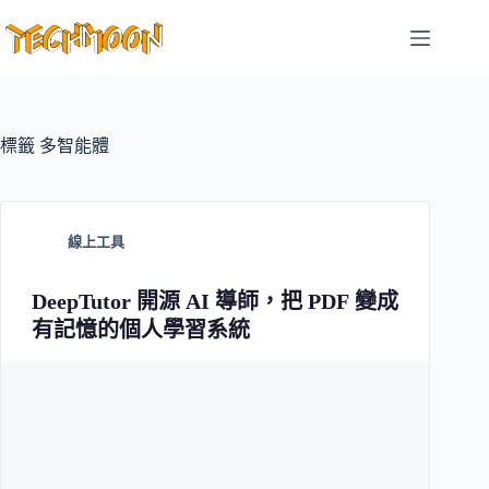
跳
至
主
要
內
容
標籤
多智能體
線上工具
DeepTutor 開源 AI 導師，把 PDF 變成
有記憶的個人學習系統