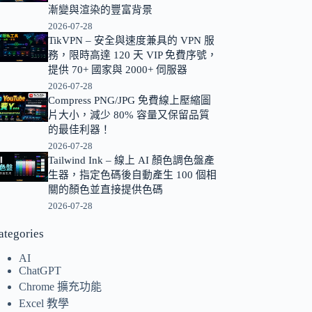
漸變與渲染的豐富背景
的
2026-07-28
結
TikVPN – 安全與速度兼具的 VPN 服
果
務，限時高達 120 天 VIP 免費序號，
提供 70+ 國家與 2000+ 伺服器
2026-07-28
Compress PNG/JPG 免費線上壓縮圖
片大小，減少 80% 容量又保留品質
的最佳利器！
2026-07-28
Tailwind Ink – 線上 AI 顏色調色盤產
生器，指定色碼後自動產生 100 個相
關的顏色並直接提供色碼
2026-07-28
ategories
AI
ChatGPT
Chrome 擴充功能
Excel 教學