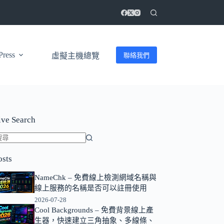
ress
聯絡我們
虛擬主機總覽
ive Search
找
osts
不
到
NameChk – 免費線上檢測網域名稱與
符
線上服務的名稱是否可以註冊使用
合
2026-07-28
條
Cool Backgrounds – 免費背景線上產
生器，快速建立三角抽象、多線條、
件