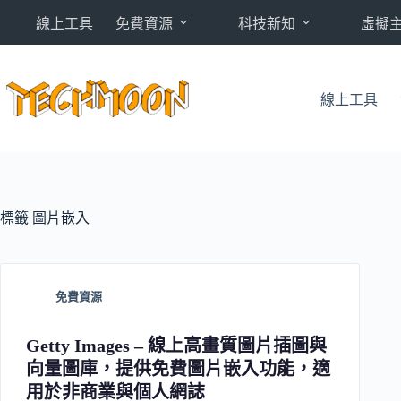
跳
線上工具
免費資源
科技新知
虛擬
至
主
要
內
線上工具
容
標籤
圖片嵌入
免費資源
Getty Images – 線上高畫質圖片插圖與
向量圖庫，提供免費圖片嵌入功能，適
用於非商業與個人網誌