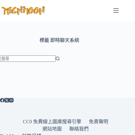
跳
至
主
要
內
容
標籤
即時聊天系統
找
不
到
符
合
條
件
的
CC0 免費線上圖庫搜尋引擎
免責聲明
結
網站地圖
聯絡我們
果