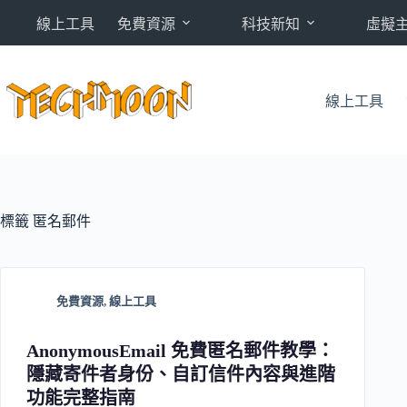
跳
線上工具
免費資源
科技新知
虛擬
至
主
要
內
線上工具
容
標籤
匿名郵件
免費資源
,
線上工具
AnonymousEmail 免費匿名郵件教學：
隱藏寄件者身份、自訂信件內容與進階
功能完整指南