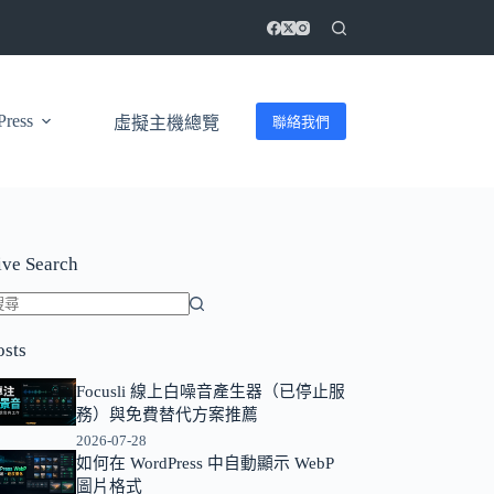
ress
聯絡我們
虛擬主機總覽
ive Search
找
osts
不
到
Focusli 線上白噪音產生器（已停止服
符
務）與免費替代方案推薦
合
2026-07-28
條
如何在 WordPress 中自動顯示 WebP
圖片格式
件