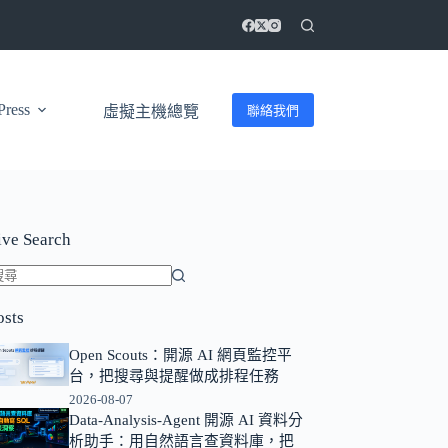
ress
聯絡我們
虛擬主機總覽
ive Search
找
osts
不
到
Open Scouts：開源 AI 網頁監控平
符
台，把搜尋與提醒做成排程任務
合
2026-08-07
條
Data-Analysis-Agent 開源 AI 資料分
析助手：用自然語言查資料庫，把
件