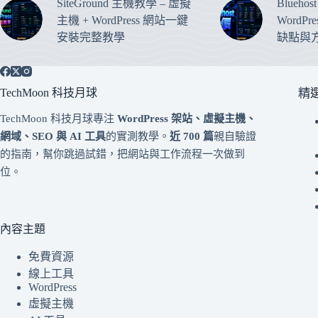
SiteGround 主機教學 – 虛擬
Blueho
主機 + WordPress 網站一鍵
WordP
安裝完整教學
缺點與
TechMoon 科技月球
精
TechMoon 科技月球專注
WordPress 架站、虛擬主機、
網域、SEO 與 AI 工具
的實測教學。
近 700 篇
親自驗證
的指南，幫你跳過試錯，把網站與工作流程一次做到
位。
內容主題
免費資源
線上工具
WordPress
虛擬主機