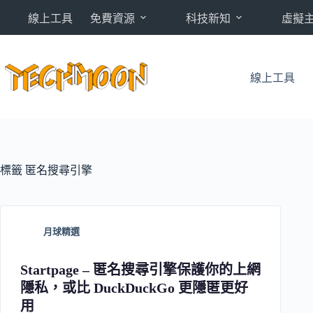
跳
線上工具
免費資源
科技新知
虛擬
至
主
要
內
線上工具
容
標籤
匿名搜尋引擎
月球精選
Startpage – 匿名搜尋引擎保護你的上網
隱私，或比 DuckDuckGo 更隱匿更好
用