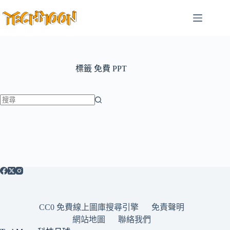
跳
至
主
要
內
容
標籤
免費 PPT
找
不
到
符
合
條
件
的
CC0 免費線上圖庫搜尋引擎
免責聲明
結
網站地圖
聯絡我們
果