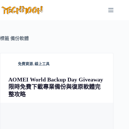
跳
至
主
要
內
容
標籤
備份軟體
免費資源
,
線上工具
AOMEI World Backup Day Giveaway
限時免費下載專業備份與復原軟體完
整攻略