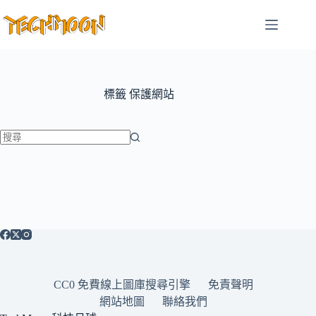
跳
至
主
要
內
容
標籤
保護網站
找
不
到
符
合
條
件
的
CC0 免費線上圖庫搜尋引擎
免責聲明
結
網站地圖
聯絡我們
果